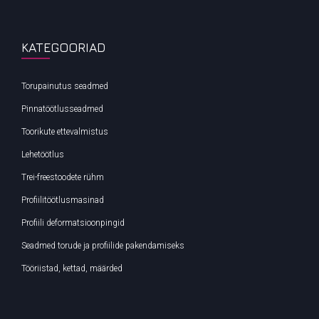
KATEGOORIAD
Torupainutus seadmed
Pinnatöötlusseadmed
Toorikute ettevalmistus
Lehetöötlus
Trei-freestoodete rühm
Profiilitöötlusmasinad
Profiili deformatsioonpingid
Seadmed torude ja profiilide pakendamiseks
Tööriistad, kettad, määrded