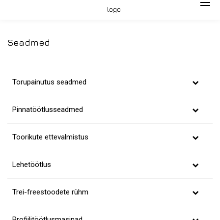
Seadmed
Torupainutus seadmed
Pinnatöötlusseadmed
Toorikute ettevalmistus
Lehetöötlus
Trei-freestoodete rühm
Profiilitöötlusmasinad