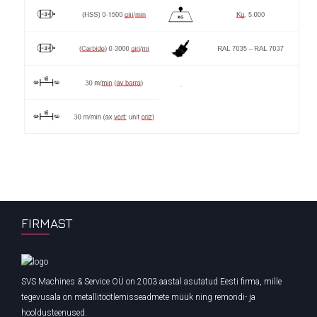
FIRMAST
SVS Machines & Service OÜ on 2003 aastal asutatud Eesti firma, mille
tegevusala on metallitöötlemisseadmete müük ning remondi- ja
hooldusteenused.