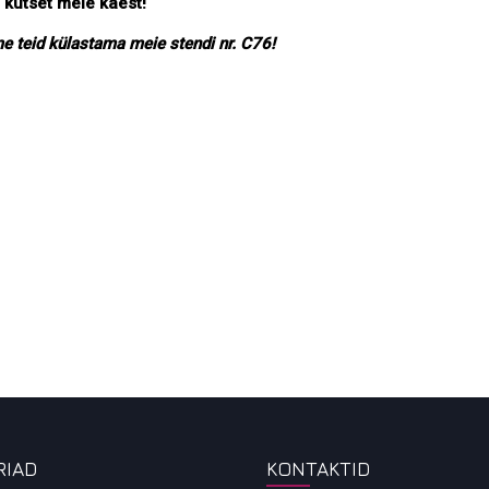
 kutset meie käest!
e teid külastama meie stendi nr. C76!
RIAD
KONTAKTID