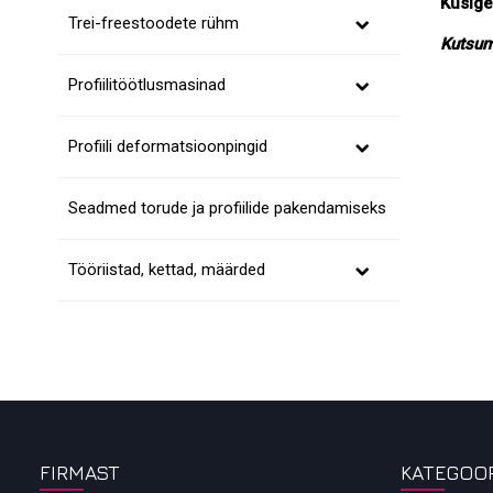
Küsige
Trei-freestoodete rühm
Kutsum
Profiilitöötlusmasinad
Profiili deformatsioonpingid
Seadmed torude ja profiilide pakendamiseks
Tööriistad, kettad, määrded
FIRMAST
KATEGOO