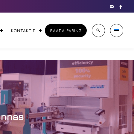


KONTAKTID
SAADA PÄRING
linnas