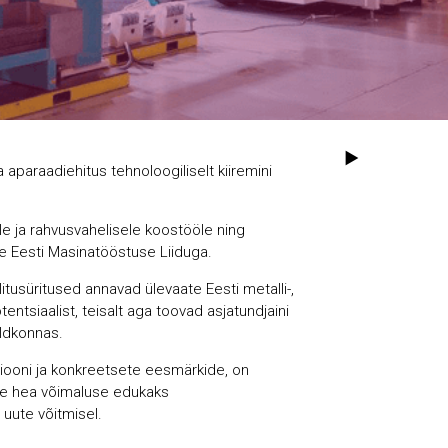
 aparaadiehitus tehnoloogiliselt kiiremini
le ja rahvusvahelisele koostööle ning
e Eesti Masinatööstuse Liiduga.
itusüritused annavad ülevaate Eesti metalli-,
ntsiaalist, teisalt aga toovad asjatundjaini
aldkonnas.
isiooni ja konkreetsete eesmärkide, on
ele hea võimaluse edukaks
 uute võitmisel.