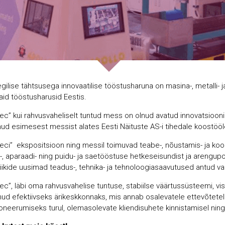
gilise tähtsusega innovaatilise tööstusharuna on masina-, metalli- ja
aid tööstusharusid Eestis.
tec” kui rahvusvaheliselt tuntud mess on olnud avatud innovatsiooni
nud esimesest messist alates Eesti Näituste AS-i tihedale koostööl
teci” ekspositsioon ning messil toimuvad teabe-, nõustamis- ja kool
, aparaadi- ning puidu- ja saetööstuse hetkeseisundist ja arengupote
riikide uusimad teadus-, tehnika- ja tehnoloogiasaavutused antud v
tec”, läbi oma rahvusvahelise tuntuse, stabiilse väärtussüsteemi, v
nud efektiivseks ärikeskkonnaks, mis annab osalevatele ettevõtet
oneerumiseks turul, olemasolevate kliendisuhete kinnistamisel ning