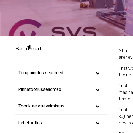
Seadmed
Stratee
arenev
”Instru
Torupainutus seadmed
tugine
”Instru
Pinnatöötlusseadmed
masina-
teiste 
Toorikute ettevalmistus
”Instru
kujune
Lehetöötlus
positsi