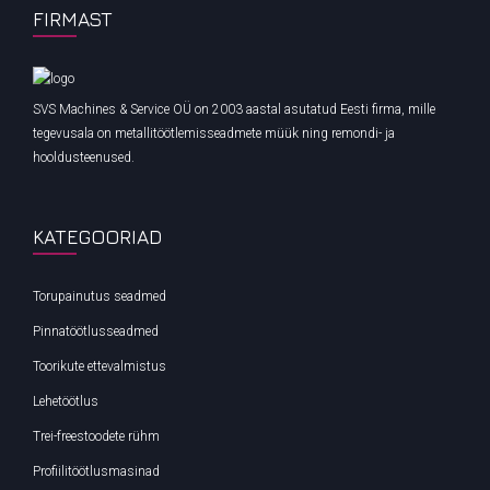
FIRMAST
SVS Machines & Service OÜ on 2003 aastal asutatud Eesti firma, mille
tegevusala on metallitöötlemisseadmete müük ning remondi- ja
hooldusteenused.
KATEGOORIAD
Torupainutus seadmed
Pinnatöötlusseadmed
Toorikute ettevalmistus
Lehetöötlus
Trei-freestoodete rühm
Profiilitöötlusmasinad