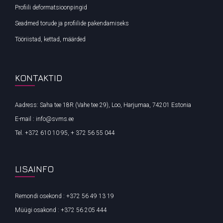
Profiili deformatsioonpingid
Seadmed torude ja profiilide pakendamiseks
Tööriistad, kettad, määrded
KONTAKTID
Aadress: Saha tee 18R (Vahe tee 29), Loo, Harjumaa, 74201 Estonia
E-mail : info@svms.ee
Tel. +372 610 10 95, + 372 56 55 044
LISAINFO
Remondi osekond : +372 56 49 13 19
Müügi osakond : +372 56 205 444