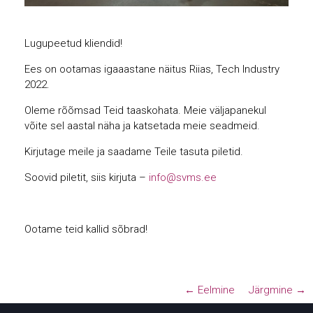
Lugupeetud kliendid!
Ees on ootamas igaaastane näitus Riias, Tech Industry
2022.
Oleme rõõmsad Teid taaskohata. Meie väljapanekul
võite sel aastal näha ja katsetada meie seadmeid.
Kirjutage meile ja saadame Teile tasuta piletid.
Soovid piletit, siis kirjuta –
info@svms.ee
Ootame teid kallid sõbrad!
← Eelmine
Järgmine →