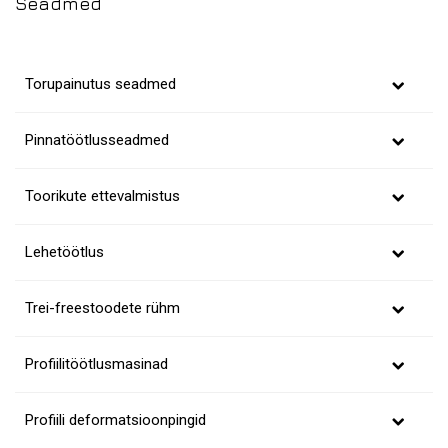
Seadmed
Torupainutus seadmed
Pinnatöötlusseadmed
Toorikute ettevalmistus
Lehetöötlus
Trei-freestoodete rühm
Profiilitöötlusmasinad
Profiili deformatsioonpingid